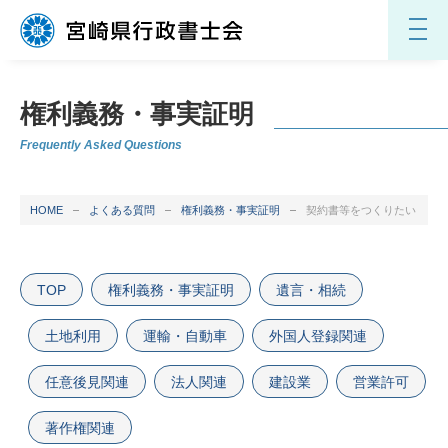
権利義務・事実証明
Frequently Asked Questions
HOME
よくある質問
権利義務・事実証明
契約書等をつくりたい
TOP
権利義務・事実証明
遺言・相続
土地利用
運輸・自動車
外国人登録関連
任意後見関連
法人関連
建設業
営業許可
著作権関連