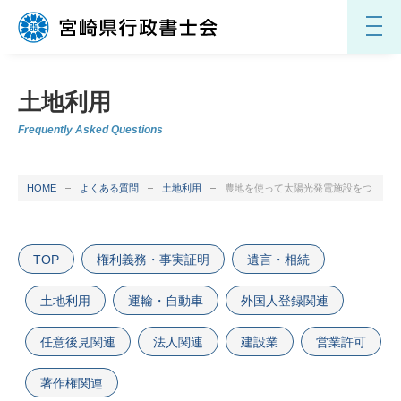
土地利用
Frequently Asked Questions
HOME
よくある質問
土地利用
農地を使って太陽光発電施設をつくり
TOP
権利義務・事実証明
遺言・相続
土地利用
運輸・自動車
外国人登録関連
任意後見関連
法人関連
建設業
営業許可
著作権関連